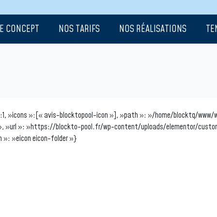
E CONCEPT
NOS TARIFS
NOS RÉALISATIONS
TE
»:1, »icons »:[« avis-blocktopool-icon »], »path »: »/home/blocktq/www/
, »url »: »https://blockto-pool.fr/wp-content/uploads/elementor/cust
n »: »eicon eicon-folder »}