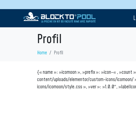
L
Profil
Home
Profil
{« name »: »icomoon », »prefix »: »icon-« , »count 
content/uploads/elementor/custom-icons/icomoon/ »
icons/icomoon/style.css », »ver »: »1.0.0″, »labelIco