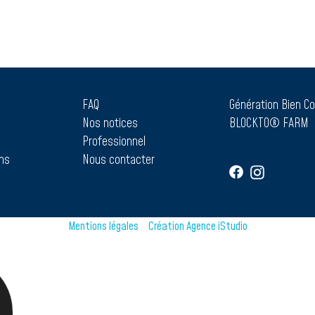
FAQ
Génération Bien Co
Nos notices
BLOCKTO® FARM
Professionnel
ons
Nous contacter
Mentions légales
–
Création Agence iStudio